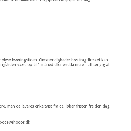
 og oplyse leveringstiden. Omstændigheder hos fragtfirmaet kan
eringstiden være op til 1 måned eller endda mere - afhængig af
re, men de leveres enkeltvist fra os, løber fristen fra den dag,
å rhodos@rhodos.dk