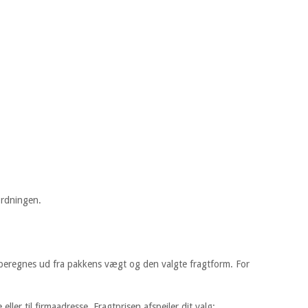
ordningen.
sen beregnes ud fra pakkens vægt og den valgte fragtform. For
ller til firmaadresse. Fragtprisen afspejler dit valg: