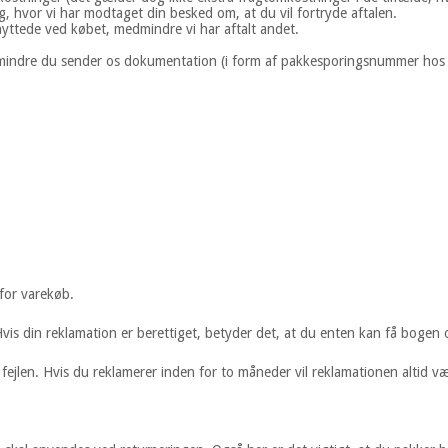
g, hvor vi har modtaget din besked om, at du vil fortryde aftalen.
ttede ved købet, medmindre vi har aftalt andet.
dmindre du sender os dokumentation (i form af pakkesporingsnummer hos f
for varekøb.
is din reklamation er berettiget, betyder det, at du enten kan få bogen o
 fejlen. Hvis du reklamerer inden for to måneder vil reklamationen altid væ