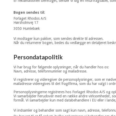
Er reklamationen berettiget, sender vi dig en returfragtlabel, s
Bogen sendes til:
Forlaget Rhodos A/S
Hørsholmvej 17
3050 Humlebæk
Vi modtager kun pakker, som sendes direkte til adressen.
Når du returnerer bogen, bedes du vedlægge en detaljeret beskr
Persondatapolitik
Vi har brug for følgende oplysninger, når du handler hos os:
Navn, adresse, telefonnummer og mailadresse.
Vi registrerer og videregiver de personoplysninger, som er nødv
mailadresse videregives til det fragtfirma, som du har valgt i ordr
Personoplysningerne registreres hos Forlaget Rhodos A/S og opbe
Vi samarbejder herudover med en række andre virksomheder, so
formål. Vi samarbejder kun med databehandlere i EU eller i lande
Vi indsamler og behandler som sagt kun navn, adresse, telefonn