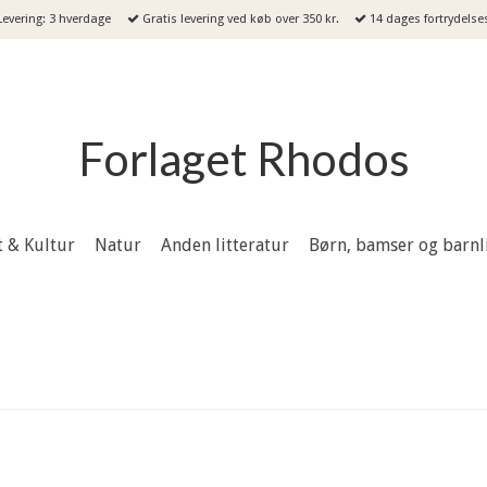
evering: 3 hverdage
Gratis levering ved køb over 350 kr.
14 dages fortrydelse
Forlaget Rhodos
t & Kultur
Natur
Anden litteratur
Børn, bamser og barnl