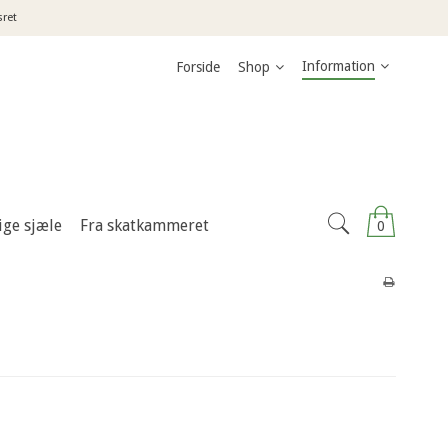
sret
Information
Forside
Shop
ige sjæle
Fra skatkammeret
0