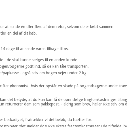
for at sende én eller flere af dem retur, selvom de er købt sammen.
der en del af dit køb.
14 dage til at sende varen tilbage til os.
te - de skal kunne sælges til en anden kunde.
ogen/bøgerne godt ind, så de kan tåle transporten.
ge/papkasse - også selv om bogen vejer under 2 kg.
r hæfter økonomisk, hvis der opstår en skade på bogen/bøgerne under tran
kan det betyde, at du kun kan få de oprindelige fragtomkostninger tilbage
 returnerer dem som pakkepost, - aldrig som brev, heller ikke selv om d
er beskadiget, fratrækker vi det beløb, du hæfter for.
kostninger (det gælder dog ikke ekstra fragtomkostninger i de tilfælde, h