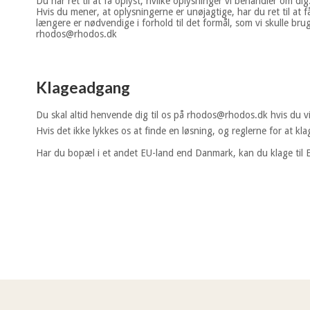
Du har ret til at få oplyst, hvilke oplysninger vi behandler om dig
Hvis du mener, at oplysningerne er unøjagtige, har du ret til at få
længere er nødvendige i forhold til det formål, som vi skulle bru
rhodos@rhodos.dk
Klageadgang
Du skal altid henvende dig til os på rhodos@rhodos.dk hvis du vil
Hvis det ikke lykkes os at finde en løsning, og reglerne for at kl
Har du bopæl i et andet EU-land end Danmark, kan du klage til 