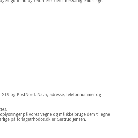
bogen godt ind og returnerer den i forsvarlig emballage.
erne GLS og PostNord. Navn, adresse, telefonnummer og
ettes.
plysninger på vores vegne og må ikke bruge dem til egne
varlige på forlagetrhodos.dk er Gertrud Jensen.