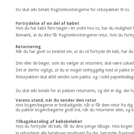
Du skal selv betale fragtomkostningerne for returpakken til os.
Fortrydelse af en del af købet
Hvis du har købt flere bøger i én ordre hos os, har du mulighed 
Bemærk, at du ikke får fragtomkostningerne retur, hvis du fortry
Returnering
Når du har givet os besked om, at du vil fortryde dit køb, har du 
Den eller de bøger, som du vælger at returnere, skal være uskad
Det er derfor vigtigt, at du er meget omhyggelig med at pakke b
Returpakken skal altid sendes som pakke, og i solid papemballa
Du skal selv betale for at pakken returneres, og det er dig, de
Varens stand, når du sender den retur
Hvis bogen/bøgerne er beskadigede, når vi får dem retur fra dig 
du pakker bogen/bøgerne godt ind, når du returnerer dem, og kun
Tilbagebetaling af købsbeløbet
Hvis du fortryder dit køb, får du dine penge tilbage. Hvis bogen 
Vi refunderer alle betalinger modtaget fra dig, herunder fragtom