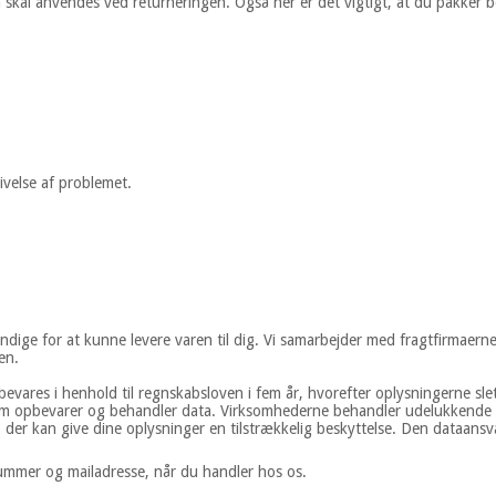
om skal anvendes ved returneringen. Også her er det vigtigt, at du pakker 
ivelse af problemet.
endige for at kunne levere varen til dig. Vi samarbejder med fragtfirma
en.
vares i henhold til regnskabsloven i fem år, hvorefter oplysningerne sl
m opbevarer og behandler data. Virksomhederne behandler udelukkende o
, der kan give dine oplysninger en tilstrækkelig beskyttelse. Den dataans
ummer og mailadresse, når du handler hos os.