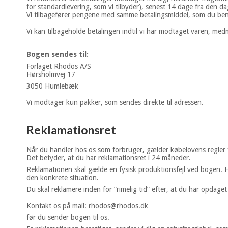
for standardlevering, som vi tilbyder), senest 14 dage fra den da
Vi tilbagefører pengene med samme betalingsmiddel, som du beny
Vi kan tilbageholde betalingen indtil vi har modtaget varen, me
Bogen sendes til:
Forlaget Rhodos A/S
Hørsholmvej 17
3050 Humlebæk
Vi modtager kun pakker, som sendes direkte til adressen.
Reklamationsret
Når du handler hos os som forbruger, gælder købelovens regler 
Det betyder, at du har reklamationsret i 24 måneder.
Reklamationen skal gælde en fysisk produktionsfejl ved bogen. Hv
den konkrete situation.
Du skal reklamere inden for ”rimelig tid” efter, at du har opdaget
Kontakt os på mail: rhodos@rhodos.dk
før du sender bogen til os.