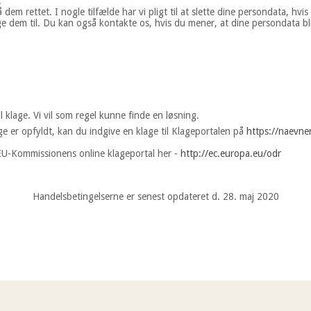
.
 dem rettet. I nogle tilfælde har vi pligt til at slette dine persondata, hv
ge dem til. Du kan også kontakte os, hvis du mener, at dine persondata bli
 klage. Vi vil som regel kunne finde en løsning.
age er opfyldt, kan du indgive en klage til Klageportalen på
https://naevne
EU-Kommissionens online klageportal her -
http://ec.europa.eu/odr
Handelsbetingelserne er senest opdateret d. 28. maj 2020