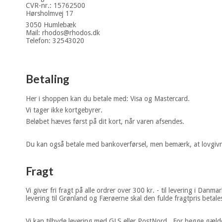
CVR-nr.: 15762500
Hørsholmvej 17
3050 Humlebæk
Mail: rhodos@rhodos.dk
Telefon: 32543020
Betaling
Her i shoppen kan du betale med: Visa og Mastercard.
Vi tager ikke kortgebyrer.
Beløbet hæves først på dit kort, når varen afsendes.
Du kan også betale med bankoverførsel, men bemærk, at lovgivni
Fragt
Vi giver fri fragt på alle ordrer over 300 kr. - til levering i D
levering til Grønland og Færøerne skal den fulde fragtpris betales
Vi kan tilbyde levering med GLS eller PostNord. For begge gælder, a