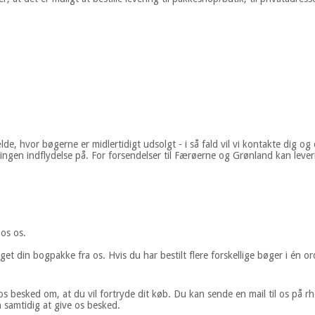
ælde, hvor bøgerne er midlertidigt udsolgt - i så fald vil vi kontakte dig
e ingen indflydelse på. For forsendelser til Færøerne og Grønland kan lev
 hos os.
 din bogpakke fra os. Hvis du har bestilt flere forskellige bøger i én ord
 os besked om, at du vil fortryde dit køb. Du kan sende en mail til os p
samtidig at give os besked.