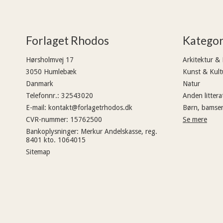
Forlaget Rhodos
Kategor
Hørsholmvej 17
Arkitektur &
3050 Humlebæk
Kunst & Kult
Danmark
Natur
Telefonnr.
:
32543020
Anden littera
E-mail
:
kontakt@forlagetrhodos.dk
Børn, bamser
CVR-nummer
:
15762500
Se mere
Bankoplysninger
:
Merkur Andelskasse, reg.
8401 kto. 1064015
Sitemap